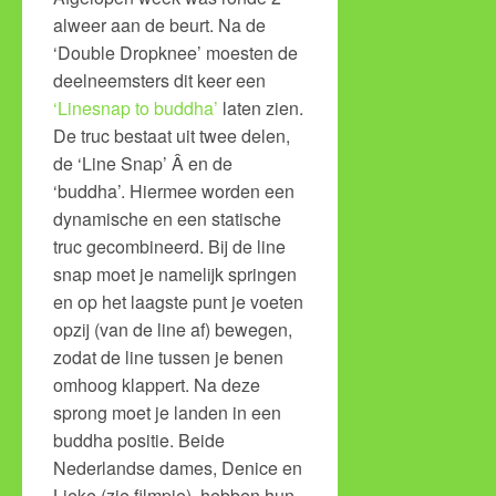
alweer aan de beurt. Na de
‘Double Dropknee’ moesten de
deelneemsters dit keer een
‘Linesnap to buddha’
laten zien.
De truc bestaat uit twee delen,
de ‘Line Snap’ Â en de
‘buddha’. Hiermee worden een
dynamische en een statische
truc gecombineerd. Bij de line
snap moet je namelijk springen
en op het laagste punt je voeten
opzij (van de line af) bewegen,
zodat de line tussen je benen
omhoog klappert. Na deze
sprong moet je landen in een
buddha positie. Beide
Nederlandse dames, Denice en
Lieke (zie filmpje), hebben hun