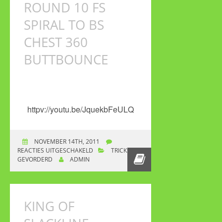
ROUND 10 FS
SPIRAL TO BS
CHEST 360
BUTTBOUNCE
httpv://youtu.be/JquekbFeULQ
NOVEMBER 14TH, 2011
REACTIES UITGESCHAKELD
VOOR KING OF
TRICKS
GEVORDERD
ADMIN
SLACKLINE ROUND
10 FS SPIRAL TO BS
CHEST 360
BUTTBOUNCE
KING OF