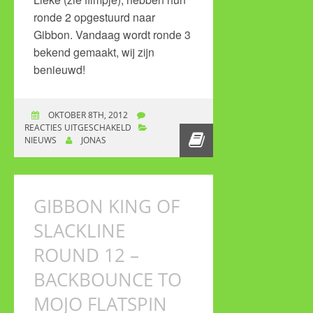
ronde 2 opgestuurd naar
Gibbon. Vandaag wordt ronde 3
bekend gemaakt, wij zijn
benieuwd!
OKTOBER 8TH, 2012
REACTIES UITGESCHAKELD
VOOR QUEEN OF
NIEUWS
JONAS
SLACKLINE 2012
GIBBON KING OF
SLACKLINE
ROUND 12 –
BACKBOUNCE TO
MOJO FLATSPIN