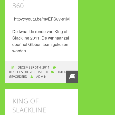
360
httpv://youtu.be/mvEFS8v-s1M
De twaalfde ronde van King of
Slackline 2011. De winnaar zal
door het Gibbon team gekozen
worden
DECEMBER 5TH, 2011
REACTIES UITGESCHAKELD
VOOR GIBBON KING
TRICKS
GEVORDERD
ADMIN
OF SLACKLINE
ROUND 12 –
BACKBOUNCE TO
MOJO FLATSPIN 360
KING OF
SLACKLINE