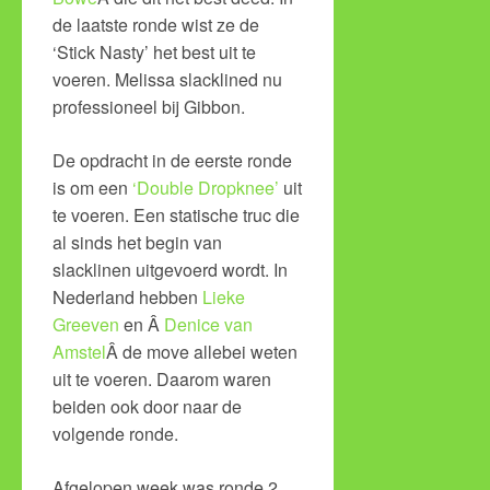
de laatste ronde wist ze de
‘Stick Nasty’ het best uit te
voeren. Melissa slacklined nu
professioneel bij Gibbon.
De opdracht in de eerste ronde
is om een
‘Double Dropknee’
uit
te voeren. Een statische truc die
al sinds het begin van
slacklinen uitgevoerd wordt. In
Nederland hebben
Lieke
Greeven
en Â
Denice van
Amstel
Â de move allebei weten
uit te voeren. Daarom waren
beiden ook door naar de
volgende ronde.
Afgelopen week was ronde 2