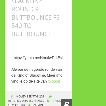
SLACKLINE
ROUND 9
BUTTBOUNCE FS
540 TO
BUTTBOUNCE
httpv://youtu.be/Hm9lwD-kBi8
Alweer de negende ronde van
de King of Slackline. Meer info
vind je op de site van
Gibbon
NOVEMBER 7TH, 2011
REACTIES UITGESCHAKELD
VOOR KING OF
TRICKS
GEVORDERD
ADMIN
SLACKLINE ROUND 9