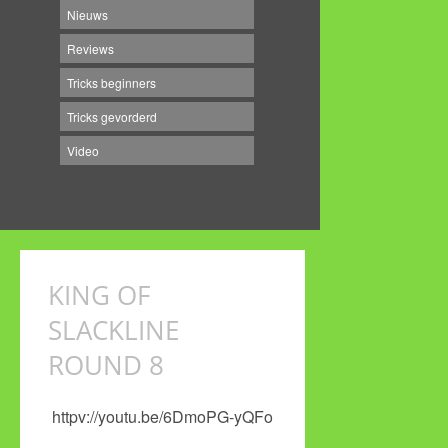
Nieuws
Reviews
Tricks beginners
Tricks gevorderd
Video
KING OF
SLACKLINE
ROUND 8
httpv://youtu.be/6DmoPG-yQFo