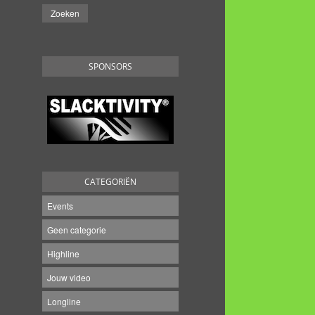
SPONSORS
CATEGORIËN
Events
Geen categorie
Highline
Jouw video
Longline