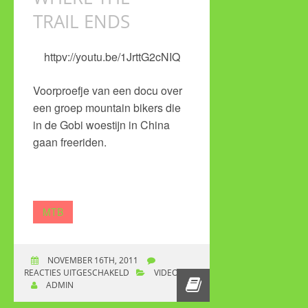
TRAIL ENDS
httpv://youtu.be/1JrttG2cNIQ
Voorproefje van een docu over
een groep mountain bikers die
in de Gobi woestijn in China
gaan freeriden.
MTB
NOVEMBER 16TH, 2011
REACTIES UITGESCHAKELD
VOOR WHERE THE
VIDEO
ADMIN
TRAIL ENDS