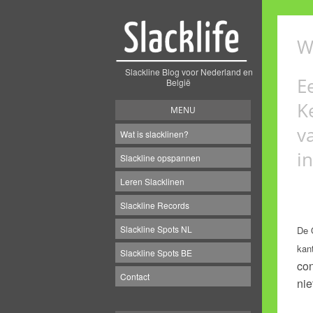
W
Slackline Blog voor Nederland en
E
België
K
MENU
v
Wat is slacklinen?
i
Slackline opspannen
Leren Slacklinen
Slackline Records
Slackline Spots NL
De 
kan
Slackline Spots BE
con
Contact
nie