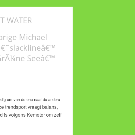
T WATER
arige Michael
â€˜slacklineâ€™
˜GrÃ¼ne Seeâ€™
odig om van de ene naar de andere
e trendsport vraagt balans,
nd is volgens Kemeter om zelf