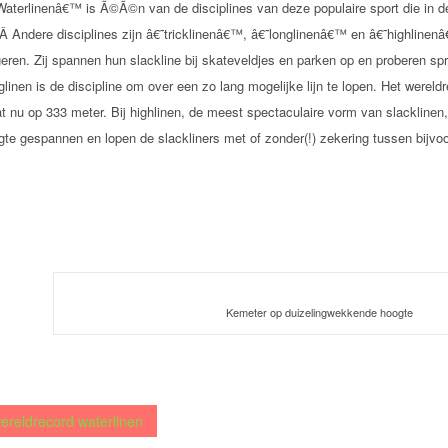
Waterlinenâ€™ is Ã©Ã©n van de disciplines van deze populaire sport die in de
Â Andere disciplines zijn â€˜tricklinenâ€™, â€˜longlinenâ€™ en â€˜highlinenâ€
geren. Zij spannen hun slackline bij skateveldjes en parken op en proberen sp
glinen is de discipline om over een zo lang mogelijke lijn te lopen. Het werel
at nu op 333 meter. Bij highlinen, de meest spectaculaire vorm van slacklinen
gte gespannen en lopen de slackliners met of zonder(!) zekering tussen bijvo
Kemeter op duizelingwekkende hoogte
ereldrecord waterlinen