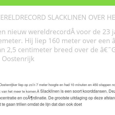
ERELDRECORD SLACKLINEN OVER HE
en nieuw wereldrecordÂ voor de 23 j
emeter. Hij liep 160 meter over een 
an 2,5 centimeter breed over de â€
n Oostenrijk
Oostenrijker liep op zo’n 7 meter hoogte en had 10 minuten en 450 stappen n
Slacklinen is een soort koorddansen. Dez
t van het meer te komen.Â
centratie en coÃ¶rdinatie. De grootste uitdaging op deze afsta
t te gaan trillen omdat de lijn dat dan ook doet