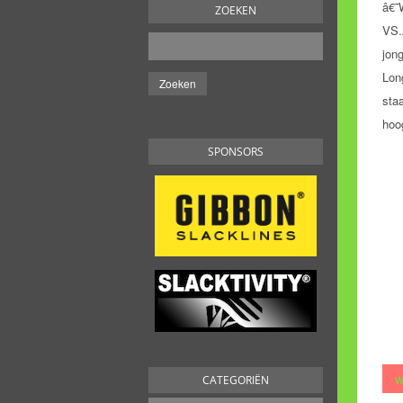
â€˜
ZOEKEN
VS.
jon
Lon
sta
hoo
SPONSORS
w
CATEGORIËN