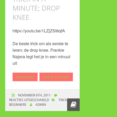
MINUTE; DROP
KNEE
httpv://youtu.be/1LZjZSt6qfA
De beste trick om als eerste te
leren; de drop knee. Frankie
Najera legt het je in een minuut
uit
Drop Knee
trick in a minute
NOVEMBER 6TH, 2011
REACTIES UITGESCHAKELD
VOOR TRICK IN A
TRICKS
BEGINNERS
ADMIN
MINUTE; DROP KNEE