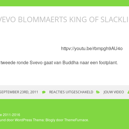
VEVO BLOMMAERTS KING OF SLACKL
httpv://youtu.be/rbmpgh9AU4o
tweede ronde Svevo gaat van Buddha naar een footplant.
SEPTEMBER 23RD, 2011
REACTIES UITGESCHAKELD
VOOR SVEVO BLOMMA
JOUW VIDEO
ife 2011-2016
und door WordPress
Thema: Blogly door
ThemeFurnace
.