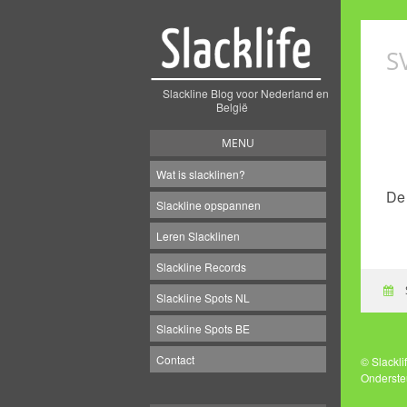
S
Slackline Blog voor Nederland en
België
MENU
Wat is slacklinen?
De 
Slackline opspannen
Leren Slacklinen
Slackline Records
Slackline Spots NL
Slackline Spots BE
Contact
© Slackl
Onderste