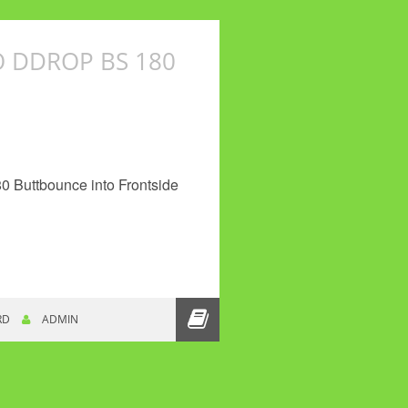
O DDROP BS 180
0 Buttbounce into Frontside
INE ROUND 7: BB TO DDROP BS 180 BB
RD
ADMIN
BB