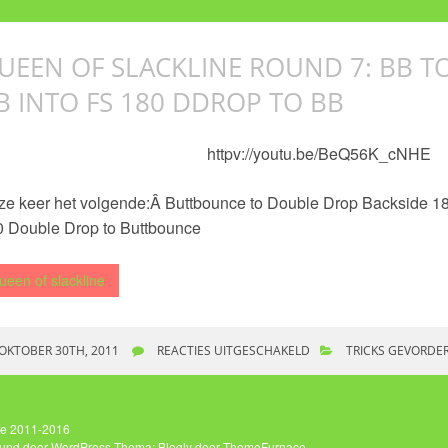
UEEN OF SLACKLINE ROUND 7: BB T
B INTO FS 180 DDROP TO BB
httpv://youtu.be/BeQ56K_cNHE
e keer het volgende:Â Buttbounce to Double Drop Backside 18
0 Double Drop to Buttbounce
ueen of slackline
OKTOBER 30TH, 2011
REACTIES UITGESCHAKELD
VOOR QUEEN OF SLACKL
TRICKS GEVORDE
INTO FS 180 DDROP TO 
ife 2011-2016
und door WordPress
Thema: Blogly door
ThemeFurnace
.