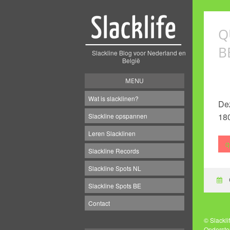
Q
B
Slackline Blog voor Nederland en
België
MENU
Wat is slacklinen?
Dez
18
Slackline opspannen
Leren Slacklinen
q
Slackline Records
Slackline Spots NL
Slackline Spots BE
Contact
© Slackl
Onderste