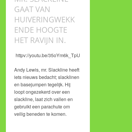
GAAT VAN
HUIVERINGWEKK
ENDE HOOGTE
HET RAVIJN IN.
httpv://youtu.be/35oYm6k_TpU
Andy Lewis, mr. Slackline heeft
iets nieuws bedacht; slacklinen
en basejumpen tegelijk. Hij
loopt ongezekerd over een
slackline, laat zich vallen en
gebruikt een parachute om
veilig beneden te komen.