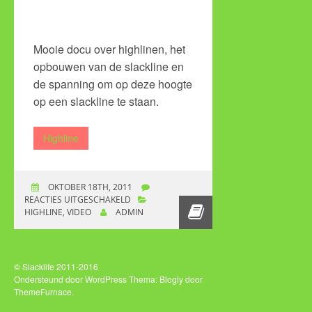
Mooie docu over highlinen, het
opbouwen van de slackline en
de spanning om op deze hoogte
op een slackline te staan.
Highline
OKTOBER 18TH, 2011
REACTIES UITGESCHAKELD
VOOR HIGHLINE
HIGHLINE
,
VIDEO
ADMIN
DOCUMENTAIRE; DE
STELLING VAN
PYTHAGORAS
© Slacklife 2011-2016
Ondersteund door WordPress
Thema: Blogly door
ThemeFurnace
.