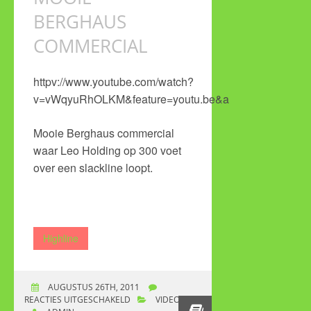
BERGHAUS
COMMERCIAL
httpv://www.youtube.com/watch?
v=vWqyuRhOLKM&feature=youtu.be&a
Mooie Berghaus commercial
waar Leo Holding op 300 voet
over een slackline loopt.
Highline
AUGUSTUS 26TH, 2011
REACTIES UITGESCHAKELD
VOOR MOOIE
VIDEO