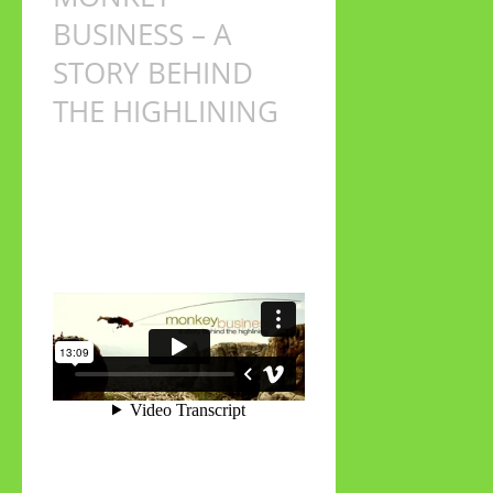
BUSINESS – A
STORY BEHIND
THE HIGHLINING