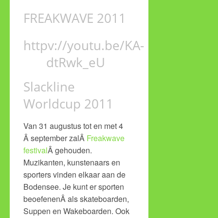
FREAKWAVE 2011
httpv://youtu.be/KA-
dtRwk_eU
Slackline
Worldcup 2011
Van 31 augustus tot en met 4
Â september zalÂ
Freakwave
festival
Â gehouden.
Muzikanten, kunstenaars en
sporters vinden elkaar aan de
Bodensee. Je kunt er sporten
beoefenenÂ als skateboarden,
Suppen en Wakeboarden. Ook