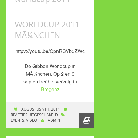
WORLDCUP 2011
MÃ¼NCHEN
httpv://youtu.be/QpnRSVb3ZWc
De Gibbon Worldcup in
MÃ¼nchen. Op 2 en 3
september het vervolg in
Bregenz
AUGUSTUS 9TH, 2011
REACTIES UITGESCHAKELD
VOOR WORLDCUP
EVENTS
,
VIDEO
ADMIN
2011 MÃ¼NCHEN