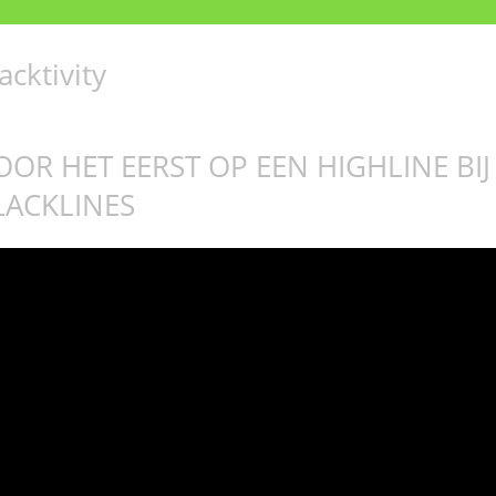
acktivity
OOR HET EERST OP EEN HIGHLINE BIJ
LACKLINES