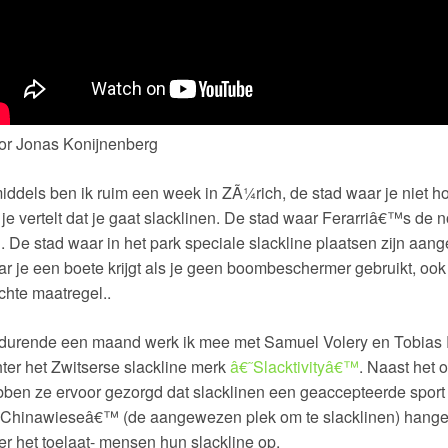
or Jonas Konijnenberg
iddels ben ik ruim een week in ZÃ¼rich, de stad waar je niet ho
 je vertelt dat je gaat slacklinen. De stad waar Ferarriâ€™s de
n. De stad waar in het park speciale slackline plaatsen zijn aa
r je een boete krijgt als je geen boombeschermer gebruikt, ook a
chte maatregel..
durende een maand werk ik mee met Samuel Volery en Tobias
ter het Zwitserse slackline merk
â€˜Slacktivityâ€™
. Naast het 
ben ze ervoor gezorgd dat slacklinen een geaccepteerde sport i
Chinawieseâ€™ (de aangewezen plek om te slacklinen) hangen 
r het toelaat- mensen hun slackline op.