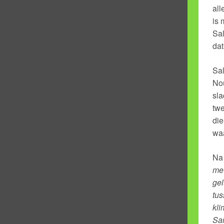
all
is 
Sal
dat
Sal
Nou
sla
twe
die
waa
Na 
met
gel
tus
kli
Sam