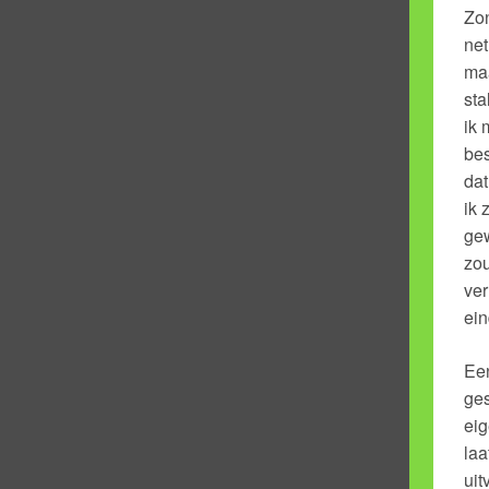
Zon
net
maa
sta
ik 
bes
dat
ik 
gew
zo
ver
ein
Een
ges
eig
laa
uit