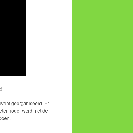
e!
 event georganiseerd. Er
meter hoge) werd met de
doen.