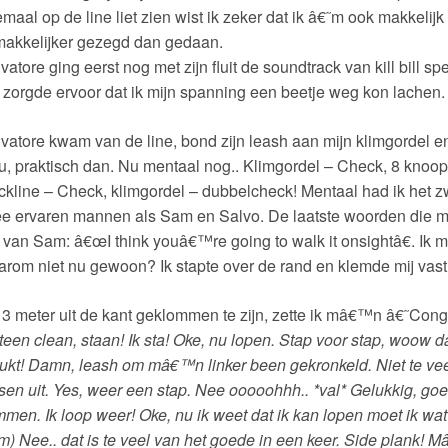
emaal op de line liet zien wist ik zeker dat ik â€˜m ook makkeli
makkelijker gezegd dan gedaan.
vatore ging eerst nog met zijn fluit de soundtrack van kill bill s
 zorgde ervoor dat ik mijn spanning een beetje weg kon lachen.
vatore kwam van de line, bond zijn leash aan mijn klimgordel e
, praktisch dan. Nu mentaal nog.. Klimgordel – Check, 8 knoo
ckline – Check, klimgordel – dubbelcheck! Mentaal had ik het z
e ervaren mannen als Sam en Salvo. De laatste woorden die mij
 van Sam: â€œI think youâ€™re going to walk it onsightâ€. Ik 
rom niet nu gewoon? Ik stapte over de rand en klemde mij vast a
3 meter uit de kant geklommen te zijn, zette ik mâ€™n â€˜Con
een clean, staan! Ik sta! Oke, nu lopen. Stap voor stap, woow da
ukt! Damn, leash om mâ€™n linker been gekronkeld. Niet te vee
sen uit. Yes, weer een stap. Nee ooooohhh.. *val* Gelukkig, g
mmen. Ik loop weer! Oke, nu ik weet dat ik kan lopen moet ik wa
) Nee.. dat is te veel van het goede in een keer. Side plank! M