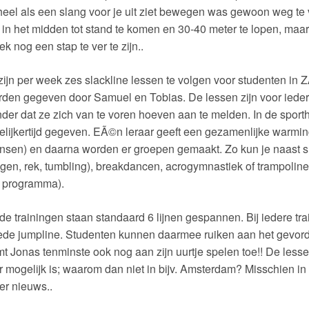
eel als een slang voor je uit ziet bewegen was gewoon weg te v
in het midden tot stand te komen en 30-40 meter te lopen, maar
ek nog een stap te ver te zijn..
zijn per week zes slackline lessen te volgen voor studenten in 
den gegeven door Samuel en Tobias. De lessen zijn voor ieder
der dat ze zich van te voren hoeven aan te melden. In de spor
elijkertijd gegeven. EÃ©n leraar geeft een gezamenlijke warmi
sen) en daarna worden er groepen gemaakt. Zo kun je naast sl
ngen, rek, tumbling), breakdancen, acrogymnastiek of trampoline
t programma).
 de trainingen staan standaard 6 lijnen gespannen. Bij iedere tr
de jumpline. Studenten kunnen daarmee ruiken aan het gevord
t Jonas tenminste ook nog aan zijn uurtje spelen toe!! De lessen 
r mogelijk is; waarom dan niet in bijv. Amsterdam? Misschien in
r nieuws..