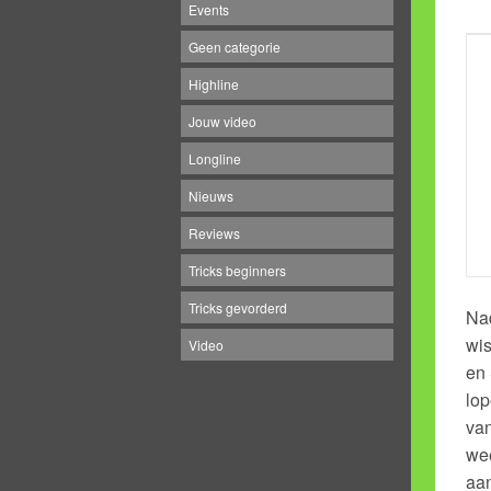
Events
Geen categorie
Highline
Jouw video
Longline
Nieuws
Reviews
Tricks beginners
Tricks gevorderd
Nad
wi
Video
en 
lop
van
wee
aan