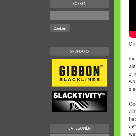
ZOEKEN
Do
SPONSORS
Inm
als
zij
waa
sle
Ge
ach
heb
â€˜
CATEGORIËN
wee