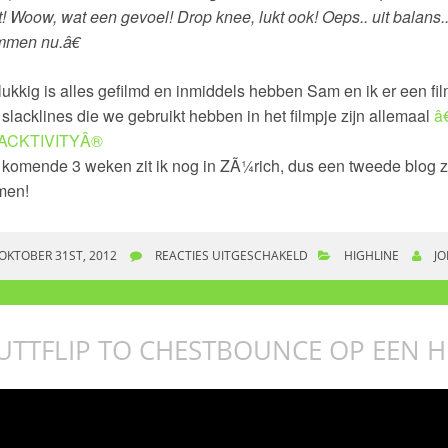
t! Woow, wat een gevoel! Drop knee, lukt ook! Oeps.. uit balans..
mmen nu.â€
ukkig is alles gefilmd en inmiddels hebben Sam en ik er een fi
slacklines die we gebruikt hebben in het filmpje zijn allemaal
â
ACKTIVITYÂ®
komende 3 weken zit ik nog in ZÃ¼rich, dus een tweede blog z
men!
OKTOBER 31ST, 2012
REACTIES UITGESCHAKELD
VOOR VOOR HET EERST OP
HIGHLINE
JO
SLACKLINES
UTTFLIP TO CHESTBOUNCE OP EEN H