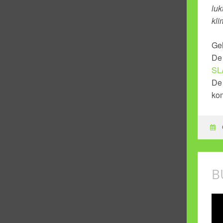
luk
kli
Gel
De 
SL
De 
ko
B