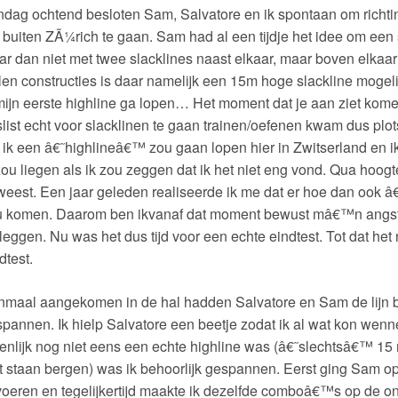
dag ochtend besloten Sam, Salvatore en ik spontaan om richtin
 buiten ZÃ¼rich te gaan. Sam had al een tijdje het idee om een 
r dan niet met twee slacklines naast elkaar, maar boven elkaar
len constructies is daar namelijk een 15m hoge slackline mogeli
mijn eerste highline ga lopen… Het moment dat je aan ziet kome
list echt voor slacklinen te gaan trainen/oefenen kwam dus plots 
 ik een â€˜highlineâ€™ zou gaan lopen hier in Zwitserland en 
zou liegen als ik zou zeggen dat ik het niet eng vond. Qua hoogte
eest. Een jaar geleden realiseerde ik me dat er hoe dan ook â
u komen. Daarom ben ikvanaf dat moment bewust mâ€™n angst 
leggen. Nu was het dus tijd voor een echte eindtest. Tot dat het
dtest.
maal aangekomen in de hal hadden Salvatore en Sam de lijn b
pannen. Ik hielp Salvatore een beetje zodat ik al wat kon wen
enlijk nog niet eens een echte highline was (â€˜slechtsâ€™ 15
t staan bergen) was ik behoorlijk gespannen. Eerst ging Sam op 
voeren en tegelijkertijd maakte ik dezelfde comboâ€™s op de o