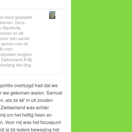
n bord geplaatst
e bomen. Deze
Slacktivity.
 bomen en de
 voor een aantal
ik samen met de
ZÃ¼rich
olyester longline
Zwitserland.Â Bij
 hoelang dat ding
olitie overtuigd had dat we
or we gekomen waren. Samuel
n, als ze â€˜m uit zouden
n Zwitserland was echter
 mij om het heftig heen en
. Voor mij was het focuspunt
jl je bij iedere beweging het