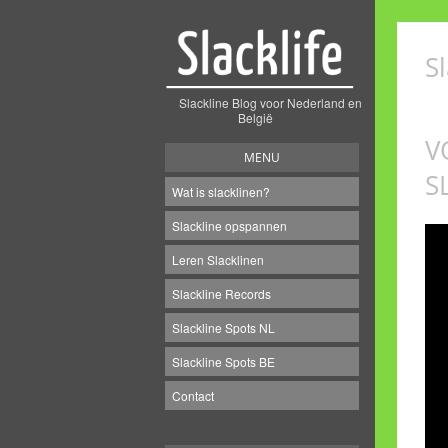
Sl
Slackline Blog voor Nederland en
België
V
MENU
S
Wat is slacklinen?
Slackline opspannen
Leren Slacklinen
Slackline Records
Slackline Spots NL
Slackline Spots BE
Contact