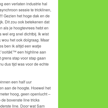
g een verlaten industrie hal
synchroon sessie te tricklinen,
!!! Gezien het hoge dak en de
jk. Dit zou ook betekenen dat
n als je hoogtevrees hebt en
wel erg snel dichtbij. Ik wist
ik wou het ook dolgraag. Maar
s ben ik altijd een watje
€˜ooitâ€™ een highline aan
grens stap voor stap gaan
 nu dus tijd was voor de echte
innen een half uur
nen aan de hoogte. Hoewel het
 meter hoog, geen openlucht –
de bovenste line tricks
nderste line. Door wat Sam