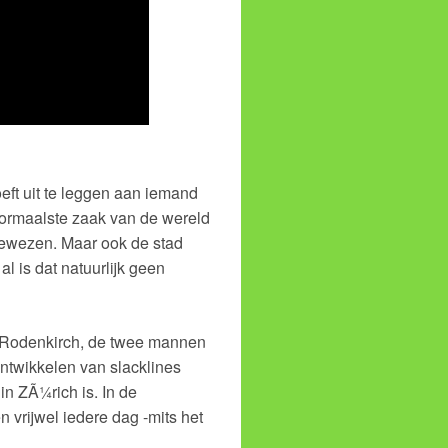
eft uit te leggen aan iemand
 normaalste zaak van de wereld
ngewezen. Maar ook de stad
l is dat natuurlijk geen
 Rodenkirch, de twee mannen
ontwikkelen van slacklines
n ZÃ¼rich is. In de
vrijwel iedere dag -mits het