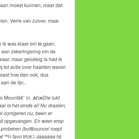
jk aan moest kunnen, maar dat
pelen. Verre van zuiver, maar
n ik was klaar om te gaan.
p aan zekeringsring om de
waar, maar gelukkig is had ik
 tot actie over haalden waren
moest hoe dan ook, dus
an de lijn..
go Mountâ€˜ in.
â€œDie lukt
ar is het einde al! Nu draaien,
l corrigeren nu, been er
oed opgevangen. En weer erop
t proberen (buttbounce! roept
â€™n favo trick:) Jaaaaaa hij