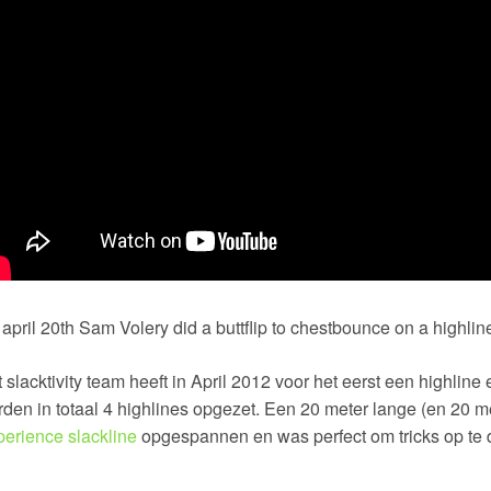
april 20th Sam Volery did a buttflip to chestbounce on a highlin
 slacktivity team heeft in April 2012 voor het eerst een highline
den in totaal 4 highlines opgezet. Een 20 meter lange (en 20 
erience slackline
opgespannen en was perfect om tricks op te 