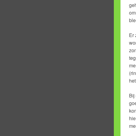
geh
om 
ble
Er 
wor
zon
teg
men
(ri
he
Bij
goe
kom
hie
mee