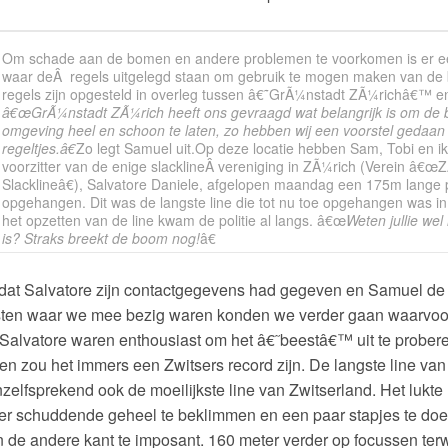
Om schade aan de bomen en andere problemen te voorkomen is er ee
waar deÂ regels uitgelegd staan om gebruik te mogen maken van d
regels zijn opgesteld in overleg tussen â€˜GrÃ¼nstadt ZÃ¼richâ€™ en 
â€œGrÃ¼nstadt ZÃ¼rich heeft ons gevraagd wat belangrijk is om de
omgeving heel en schoon te laten, zo hebben wij een voorstel gedaan
regeltjes.â€
Zo legt Samuel uit.Op deze locatie hebben Sam, Tobi en 
voorzitter van de enige slacklineÂ vereniging in ZÃ¼rich (Verein â€œ
Slacklineâ€), Salvatore Daniele, afgelopen maandag een 175m lange p
opgehangen. Dit was de langste line die tot nu toe opgehangen was in 
het opzetten van de line kwam de politie al langs. â€œ
Weten jullie wel
is? Straks breekt de boom nog!
â€
at Salvatore zijn contactgegevens had gegeven en Samuel de p
sten waar we mee bezig waren konden we verder gaan waarvo
Salvatore waren enthousiast om het â€˜beestâ€™ uit te probere
en zou het immers een Zwitsers record zijn. De langste line va
zelfsprekend ook de moeilijkste line van Zwitserland. Het lukte
r schuddende geheel te beklimmen en een paar stapjes te doen
 de andere kant te imposant. 160 meter verder op focussen terwi