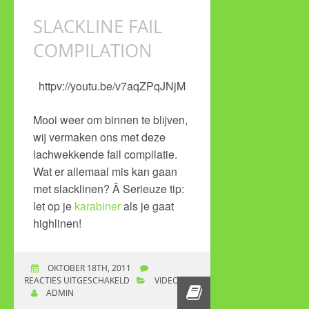
SLACKLINE FAIL
COMPILATION
httpv://youtu.be/v7aqZPqJNjM
Mooi weer om binnen te blijven,
wij vermaken ons met deze
lachwekkende fail compilatie.
Wat er allemaal mis kan gaan
met slacklinen? Â Serieuze tip:
let op je
karabiner
als je gaat
highlinen!
OKTOBER 18TH, 2011
REACTIES UITGESCHAKELD
VOOR SLACKLINE
VIDEO
ADMIN
FAIL COMPILATION