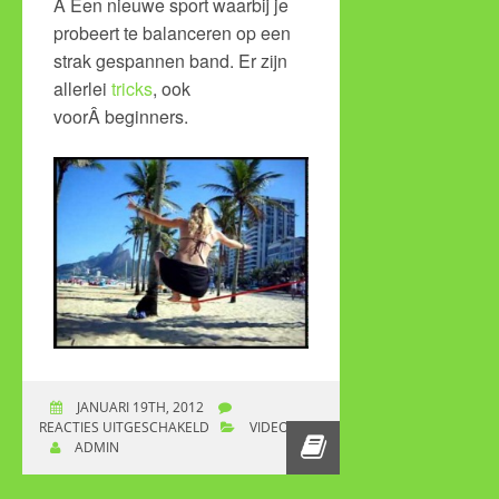
Â Een nieuwe sport waarbij je
probeert te balanceren op een
strak gespannen band. Er zijn
allerlei
tricks
, ook
voorÂ beginners.
JANUARI 19TH, 2012
REACTIES UITGESCHAKELD
VOOR EEN RELAXED
VIDEO
ADMIN
EN LEKKER
SLACKLINE FILMPJE