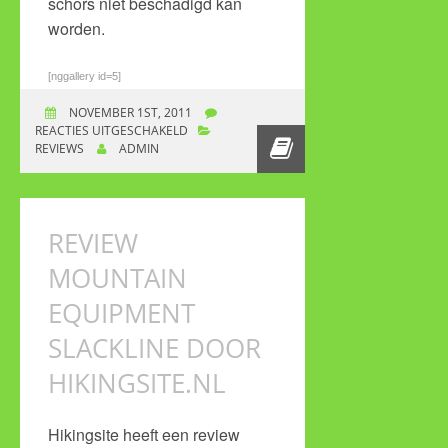
schors niet beschadigd kan
worden.
[nggallery id=5]
NOVEMBER 1ST, 2011
REACTIES UITGESCHAKELD
VOOR REVIEW
REVIEWS
ADMIN
ELEPHANT ROOKIE
REVIEW
MOUNTAIN
EQUIPMENT
SLACKLINE DOOR
HIKINGSITE.NL
Hikingsite heeft een review