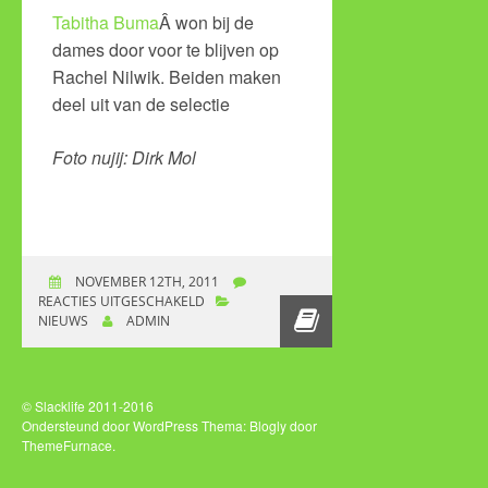
Tabitha Buma
Â won bij de
dames door voor te blijven op
Rachel Nilwik. Beiden maken
deel uit van de selectie
Foto nujij: Dirk Mol
NOVEMBER 12TH, 2011
REACTIES UITGESCHAKELD
VOOR JORG
NIEUWS
ADMIN
VERHOEVEN
NEDERLANDS
KAMPIOEN
SPORTKLIMMEN
© Slacklife 2011-2016
Ondersteund door WordPress
Thema: Blogly door
ThemeFurnace
.