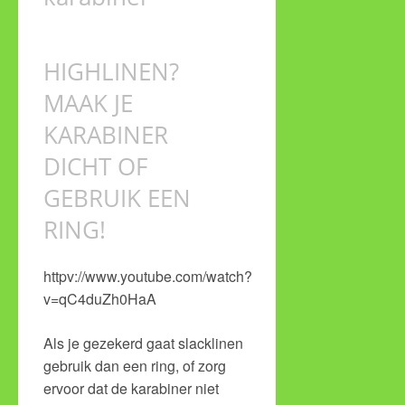
HIGHLINEN?
MAAK JE
KARABINER
DICHT OF
GEBRUIK EEN
RING!
httpv://www.youtube.com/watch?
v=qC4duZh0HaA
Als je gezekerd gaat slacklinen
gebruik dan een ring, of zorg
ervoor dat de karabiner niet