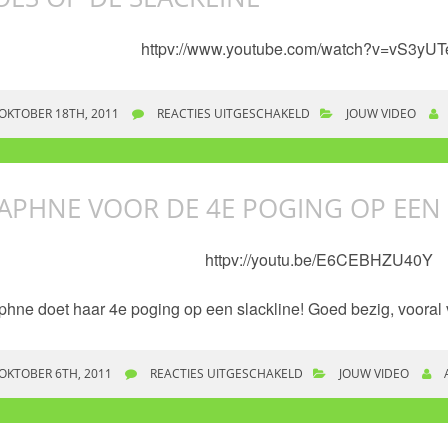
httpv://www.youtube.com/watch?v=vS3yU
OKTOBER 18TH, 2011
REACTIES UITGESCHAKELD
VOOR LOES OP DE SLAC
JOUW VIDEO
APHNE VOOR DE 4E POGING OP EEN 
httpv://youtu.be/E6CEBHZU40Y
hne doet haar 4e poging op een slackline! Goed bezig, vooral 
OKTOBER 6TH, 2011
REACTIES UITGESCHAKELD
VOOR DAPHNE VOOR DE 4
JOUW VIDEO