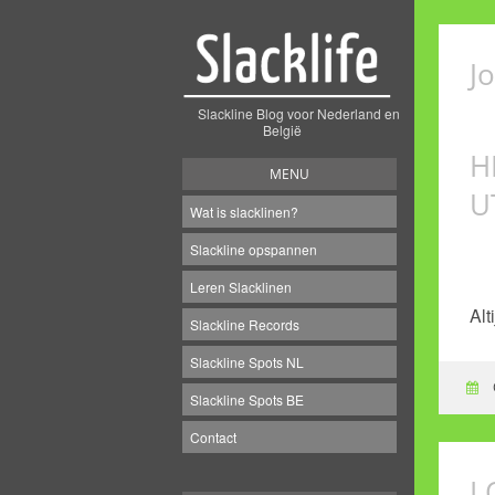
J
Slackline Blog voor Nederland en
België
H
MENU
U
Wat is slacklinen?
Slackline opspannen
Leren Slacklinen
Alt
Slackline Records
Slackline Spots NL
Slackline Spots BE
Contact
L