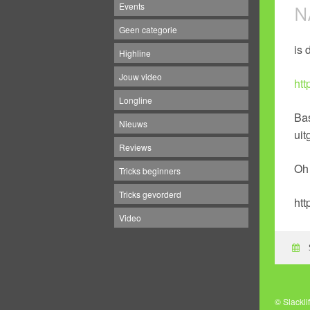
Events
N
Geen categorie
is 
Highline
Jouw video
htt
Longline
Bas
Nieuws
uit
Reviews
Oh 
Tricks beginners
Tricks gevorderd
ht
Video
© Slackl