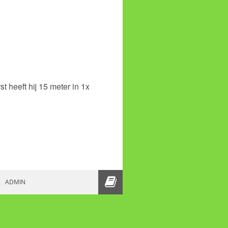
st heeft hij 15 meter in 1x
!
 MAAND TRAINEN….
ADMIN