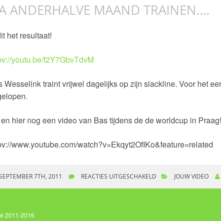
A ANDERHALVE MAAND TRAINEN….
dit het resultaat!
pv://youtu.be/f2Y7GbvTdvM
 Wesselink traint vrijwel dagelijks op zijn slackline. Voor het eer
gelopen.
en hier nog een video van Bas tijdens de de worldcup in Praag
tpv://www.youtube.com/watch?v=Ekqyt2OfIKo&feature=related
SEPTEMBER 7TH, 2011
REACTIES UITGESCHAKELD
VOOR NA ANDERHALVE
JOUW VIDEO
ife 2011-2016