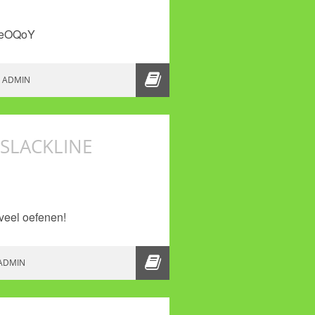
TeOQoY
KLINE
ADMIN
SLACKLINE
veel oefenen!
E POGING OP EEN SLACKLINE
ADMIN