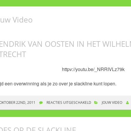
ouw Video
ENDRIK VAN OOSTEN IN HET WILHEL
TRECHT
httpv://youtu.be/_NRRIVLz79k
ijd een overwinning als je zo over je slackline kunt lopen.
OKTOBER 22ND, 2011
REACTIES UITGESCHAKELD
VOOR HENDRIK VAN OOS
JOUW VIDEO
UTRECHT
OES OP DE SLACKLINE