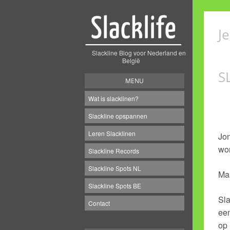
J
Slackline Blog voor Nederland en
België
S
MENU
Wat is slacklinen?
Slackline opspannen
Leren Slacklinen
Jon
wo
Slackline Records
Slackline Spots NL
Maa
Slackline Spots BE
Sla
Contact
een
op 