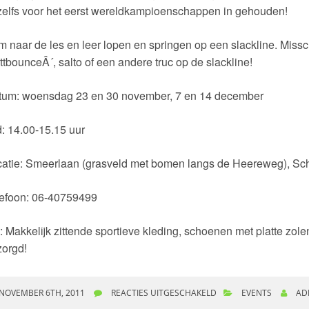
zelfs voor het eerst wereldkampioenschappen in gehouden!
 naar de les en leer lopen en springen op een slackline. Missch
ttbounceÂ´, salto of een andere truc op de slackline!
tum: woensdag 23 en 30 november, 7 en 14 december
d: 14.00-15.15 uur
atie: Smeerlaan (grasveld met bomen langs de Heereweg), Sc
lefoon: 06-40759499
: Makkelijk zittende sportieve kleding, schoenen met platte zole
zorgd!
NOVEMBER 6TH, 2011
REACTIES UITGESCHAKELD
VOOR SLACKLINEN MET
EVENTS
AD