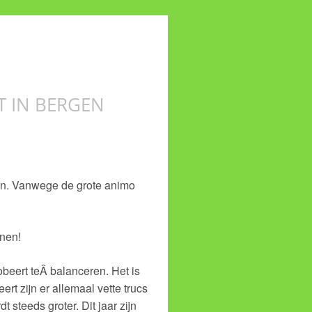
T IN BERGEN
gen. Vanwege de grote animo
inen!
obeert teÂ balanceren. Het is
t zijn er allemaal vette trucs
 steeds groter. Dit jaar zijn