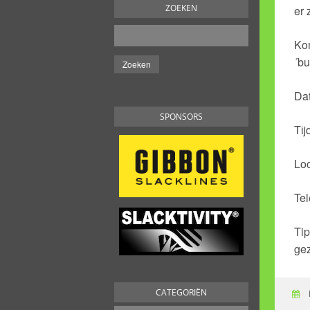
ZOEKEN
er 
Kom
´bu
Da
SPONSORS
Tij
Loc
Te
Tip
ge
CATEGORIËN