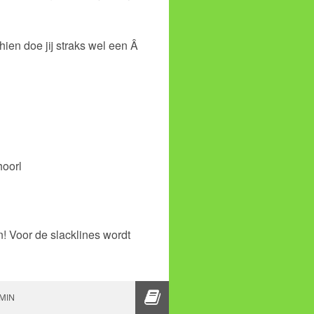
ien doe jij straks wel een Â
hoorl
n! Voor de slacklines wordt
 HET JEUGDPASPOORT IN BERGEN
MIN