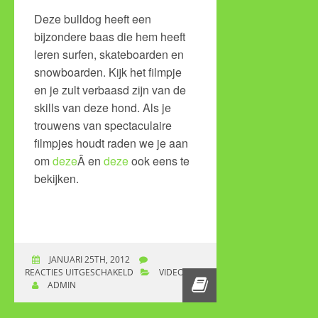
Deze bulldog heeft een
bijzondere baas die hem heeft
leren surfen, skateboarden en
snowboarden. Kijk het filmpje
en je zult verbaasd zijn van de
skills van deze hond. Als je
trouwens van spectaculaire
filmpjes houdt raden we je aan
om
deze
Â en
deze
ook eens te
bekijken.
JANUARI 25TH, 2012
REACTIES UITGESCHAKELD
VOOR DE COOLSTE
VIDEO
ADMIN
HOND TER WERELD