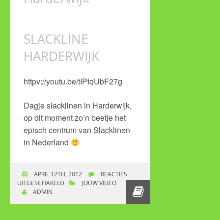
SLACKLINE
HARDERWIJK
httpv://youtu.be/tIPtqUbF27g
Dagje slacklinen in Harderwijk,
op dit moment zo’n beetje het
episch centrum van Slacklinen
in Nederland
APRIL 12TH, 2012
REACTIES
UITGESCHAKELD
VOOR SLACKLINE HARDERWIJK
JOUW VIDEO
ADMIN