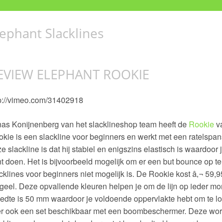
lephant Slacklines
EVIEW ELEPHANT ROOKIE
p://vimeo.com/31402918
as Konijnenberg van het slacklineshop team heeft de
Rookie
v
kie is een slackline voor beginners en werkt met een ratelspa
e slackline is dat hij stabiel en enigszins elastisch is waardoor 
t doen. Het is bijvoorbeeld mogelijk om er een but bounce op t
cklines voor beginners niet mogelijk is. De Rookie kost â‚¬ 59,95 
geel. Deze opvallende kleuren helpen je om de lijn op ieder m
edte is 50 mm waardoor je voldoende oppervlakte hebt om te l
er ook een set beschikbaar met een boombeschermer. Deze wor