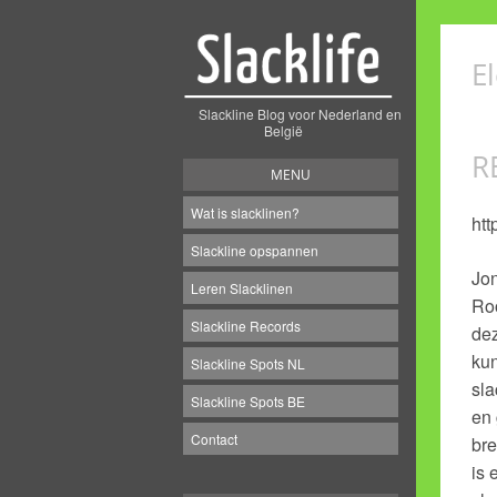
E
Slackline Blog voor Nederland en
België
R
MENU
Wat is slacklinen?
htt
Slackline opspannen
Jon
Leren Slacklinen
Roo
Slackline Records
dez
kun
Slackline Spots NL
sla
Slackline Spots BE
en 
Contact
bre
is 