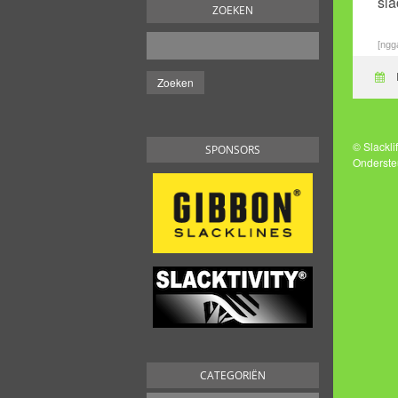
sla
ZOEKEN
[ngga
© Slackl
SPONSORS
Onderste
CATEGORIËN