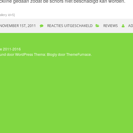
ckline gedaan zodat de schors niet beschadigd kan worden.
llery id=5]
NOVEMBER 1ST, 2011
REACTIES UITGESCHAKELD
VOOR REVIEW ELEPHAN
REVIEWS
AD
ife 2011-2016
und door WordPress
Thema: Blogly door
ThemeFurnace
.